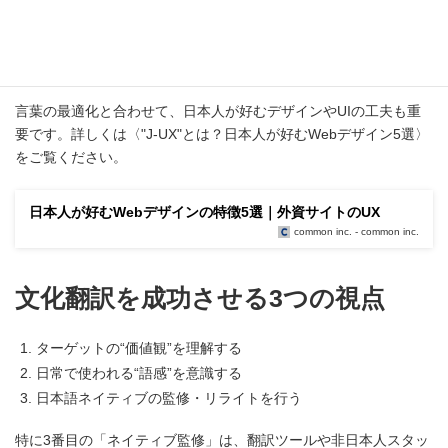
心理的抵抗を下げる表現が成果につながります。BtoBの場合は
「導入事例を見る」「資料を請求する」など、意思決定プロセス
を丁寧に後押しする文言が適しています。
言葉の最適化と合わせて、日本人が好むデザインやUIの工夫も重
要です。詳しくは〈"J-UX"とは？日本人が好むWebデザイン5選〉
をご覧ください。
日本人が好むWebデザインの特徴5選｜外資サイトのUX
common inc. - common inc.
文化翻訳を成功させる3つの視点
ターゲットの“価値観”を理解する
日常で使われる“語感”を意識する
日本語ネイティブの監修・リライトを行う
特に3番目の「ネイティブ監修」は、翻訳ツールや非日本人スタッ