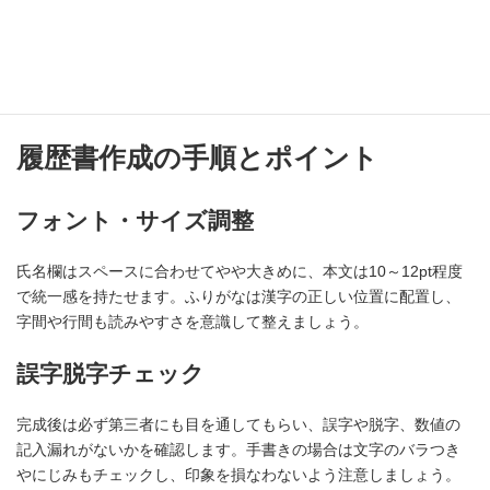
WordやExcelで作成する場合は、見やすく整ったフォーマットがダ
ウンロード可能なテンプレートを活用しましょう。厚生労働省様
式は定番ですが、自己PR重視型や志望動機重視型など、自分のア
ピールポイントに合わせてスペース配分の異なるものを選ぶと効
果的です。
履歴書作成の手順とポイント
フォント・サイズ調整
氏名欄はスペースに合わせてやや大きめに、本文は10～12pt程度
で統一感を持たせます。ふりがなは漢字の正しい位置に配置し、
字間や行間も読みやすさを意識して整えましょう。
誤字脱字チェック
完成後は必ず第三者にも目を通してもらい、誤字や脱字、数値の
記入漏れがないかを確認します。手書きの場合は文字のバラつき
やにじみもチェックし、印象を損なわないよう注意しましょう。