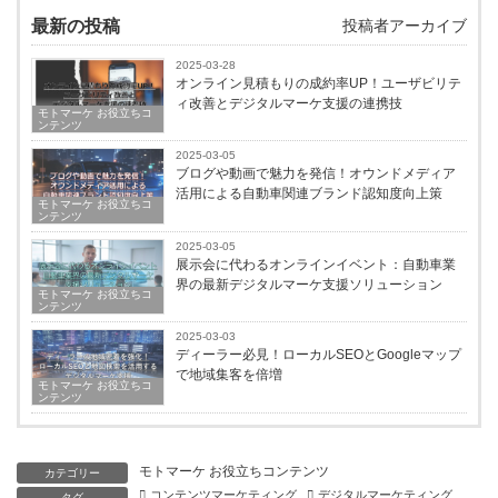
最新の投稿
投稿者アーカイブ
2025-03-28
オンライン見積もりの成約率UP！ユーザビリテ
ィ改善とデジタルマーケ支援の連携技
モトマーケ お役立ちコ
ンテンツ
2025-03-05
ブログや動画で魅力を発信！オウンドメディア
活用による自動車関連ブランド認知度向上策
モトマーケ お役立ちコ
ンテンツ
2025-03-05
展示会に代わるオンラインイベント：自動車業
界の最新デジタルマーケ支援ソリューション
モトマーケ お役立ちコ
ンテンツ
2025-03-03
ディーラー必見！ローカルSEOとGoogleマップ
で地域集客を倍増
モトマーケ お役立ちコ
ンテンツ
モトマーケ お役立ちコンテンツ
カテゴリー
コンテンツマーケティング
デジタルマーケティング
タグ