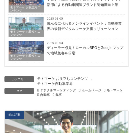
活用による自動車関連ブランド認知度向上策
モトマーケ お役立ちコ
ンテンツ
2025-03-05
展示会に代わるオンラインイベント：自動車業
界の最新デジタルマーケ支援ソリューション
モトマーケ お役立ちコ
ンテンツ
2025-03-03
ディーラー必見！ローカルSEOとGoogleマップ
で地域集客を倍増
モトマーケ お役立ちコ
ンテンツ
モトマーケ お役立ちコンテンツ
、
カテゴリー
モトマーケ自動車業界
デジタルマーケティング
ホームページ
モトマーケ
タグ
自動車
集客
前の記事