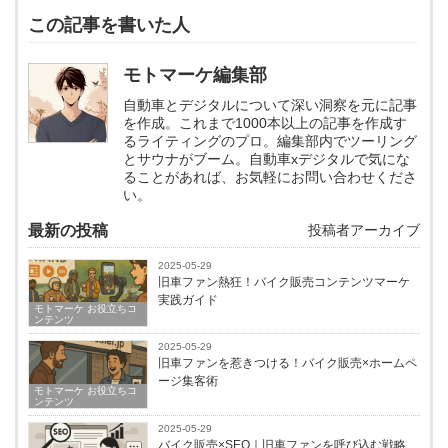
この記事を書いた人
モトマーケ編集部
自動車とデジタルについて深い洞察を元に記事
を作成。これまで1000本以上の記事を作成す
るライティングのプロ。編集部内でツーリング
とサウナがブーム。自動車xデジタルで気にな
ることがあれば、お気軽にお問い合わせくださ
い。
最新の投稿
投稿者アーカイブ
2025-05-29
旧車ファン熱狂！バイク販売コンテンツマーケ
実践ガイド
モトマーケ お役立ちコ
ンテンツ
2025-05-29
旧車ファンを惹きつける！バイク販売×ホームペ
ージ集客術
モトマーケ お役立ちコ
ンテンツ
2025-05-29
バイク販売×SEO｜旧車ファンを呼び込む戦略