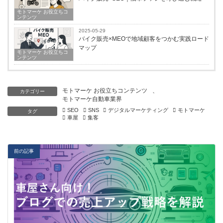
モトマーケ お役立ちコ
ンテンツ
2025-05-29
バイク販売×MEOで地域顧客をつかむ実践ロード
マップ
モトマーケ お役立ちコ
ンテンツ
モトマーケ お役立ちコンテンツ
、
カテゴリー
モトマーケ自動車業界
SEO
SNS
デジタルマーケティング
モトマーケ
タグ
車屋
集客
前の記事