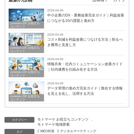
2026-04-06
中小企業のDX・業務改善完全ガイド｜利益改善
につながる10の課題と進め方
common.DX お役立ち
コンテンツ
2026-04-06
コスト削減を利益改善につなげる方法｜削るべ
き費用と見直し方
common.DX お役立ち
コンテンツ
2026-04-06
情報共有・社内コミュニケーション改善ガイド
｜社内連携を仕組み化する方法
common.DX お役立ち
コンテンツ
2026-04-06
データ管理の進め方完全ガイド｜散在する情報
を見える化し、活用する方法
common.DX お役立ち
コンテンツ
モトマーケ お役立ちコンテンツ
、
カテゴリー
モトマーケ地域密着
MEO対策
デジタルマーケティング
タグ