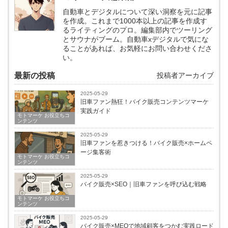
自動車とデジタルについて深い洞察を元に記事
を作成。これまで1000本以上の記事を作成す
るライティングのプロ。編集部内でツーリング
とサウナがブーム。自動車xデジタルで気にな
ることがあれば、お気軽にお問い合わせくださ
い。
最新の投稿
投稿者アーカイブ
2025-05-29
旧車ファン熱狂！バイク販売コンテンツマーケ
実践ガイド
モトマーケ お役立ちコ
ンテンツ
2025-05-29
旧車ファンを惹きつける！バイク販売×ホームペ
ージ集客術
モトマーケ お役立ちコ
ンテンツ
2025-05-29
バイク販売×SEO｜旧車ファンを呼び込む戦略
モトマーケ お役立ちコ
ンテンツ
2025-05-29
バイク販売×MEOで地域顧客をつかむ実践ロード