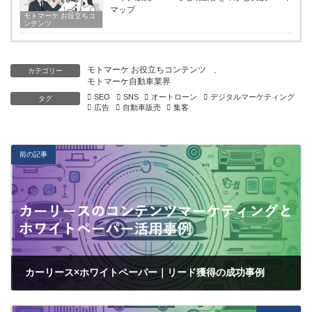
マップ
モトマーケ お役立ちコ
ンテンツ
モトマーケ お役立ちコンテンツ
、
カテゴリー
モトマーケ自動車業界
SEO
SNS
オートローン
デジタルマーケティング
タグ
広告
自動車販売
集客
前の記事
カーリース×ホワイトペーパー｜リード獲得の成功事例
2024-07-01