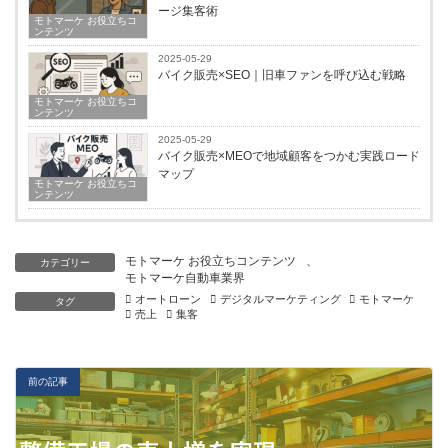
ージ集客術
モトマーケ お役立ちコ
ンテンツ
2025-05-29
バイク販売×SEO｜旧車ファンを呼び込む戦略
モトマーケ お役立ちコ
ンテンツ
2025-05-29
バイク販売×MEOで地域顧客をつかむ実践ロード
マップ
モトマーケ お役立ちコ
ンテンツ
モトマーケ お役立ちコンテンツ
、
カテゴリー
モトマーケ自動車業界
オートローン
デジタルマーケティング
モトマーケ
タグ
売上
集客
前の記事