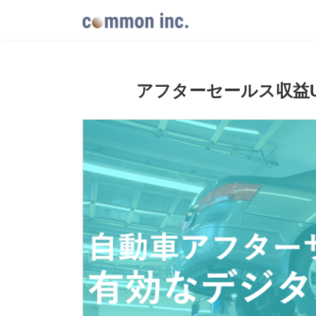
コ
ナ
ン
ビ
テ
ゲ
ン
ー
ツ
シ
へ
ョ
アフターセールス収益
ス
ン
キ
に
ッ
移
プ
動