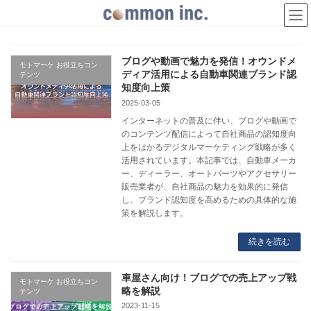
コ
ナ
ン
ビ
テ
ゲ
ン
ー
ツ
シ
ブログや動画で魅力を発信！オウンドメ
モトマーケ お役立ちコン
へ
ョ
ディア活用による自動車関連ブランド認
テンツ
ス
ン
知度向上策
キ
に
2025-03-05
ッ
移
プ
動
インターネットの普及に伴い、ブログや動画で
のコンテンツ配信によって自社商品の認知度向
上をはかるデジタルマーケティング戦略が多く
活用されています。本記事では、自動車メーカ
ー、ディーラー、オートパーツやアクセサリー
販売業者が、自社商品の魅力を効果的に発信
し、ブランド認知度を高めるための具体的な施
策を解説します。
続きを読む
車屋さん向け！ブログでの売上アップ戦
モトマーケ お役立ちコン
略を解説
テンツ
2023-11-15