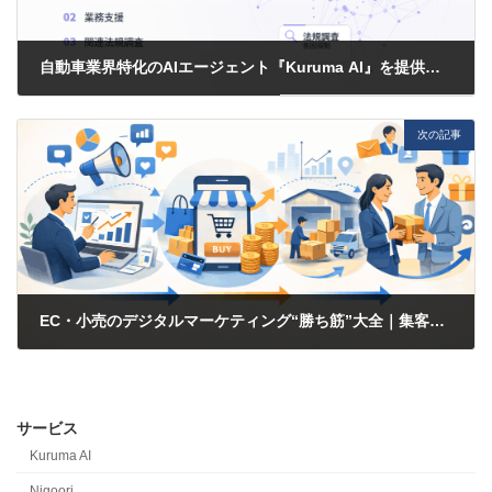
自動車業界特化のAIエージェント『Kuruma AI』を提供開始
2026-03-09
次の記事
EC・小売のデジタルマーケティング“勝ち筋”大全｜集客→購入→リピートをつなぐ全体設計（KPI/施策/体制まで）
2026-03-12
サービス
Kuruma AI
Nigoori