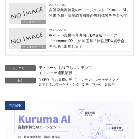
2026-07-03
自動車業界特化のAIエージェント『Kuruma AI』
将来予測・法規調査機能の無料体験デモを公開
プレスリリース
2026-06-18
中小・小規模事業者向けDX支援サービス
「common.DX」が 埼玉県「体験型DX展示会」
全会場に出展します
プレスリリース
モトマーケ お役立ちコンテンツ
、
カテゴリー
モトマーケ複数業界
SEO
お客様の声
コンテンツマーケティング
タグ
デジタルマーケティング
モトマーケ
広告
前の記事