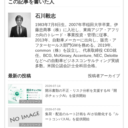
この記事を書いた人
石川毅志
1983年7月8日生。2007年早稲田大学卒業。伊
藤忠商事（株）に入社し、東南アジア・アフリ
カ向のトレード・事業投資・管理に従事。
2013年、自動車メーカーに出向し、販売・ア
フターセールス部門GMを務める。2019年、
common（株）を設立し、代表取締役 CEO就
任。BCG, McKinsey, Accenture, NEC, Deloitte
などへの自動車ビジネスコンサルティング実績
多数。米国公認会計士全科目合格。
最新の投稿
投稿者アーカイブ
2026-07-14
開示書類の不正・リスク分析を支援するAI『開
示チェックAI』を提供開始
プレスリリース
2026-07-09
集荷・配送のルート計画を AI が自動化する『ル
ートコンパスAI』を提供開始
プレスリリース