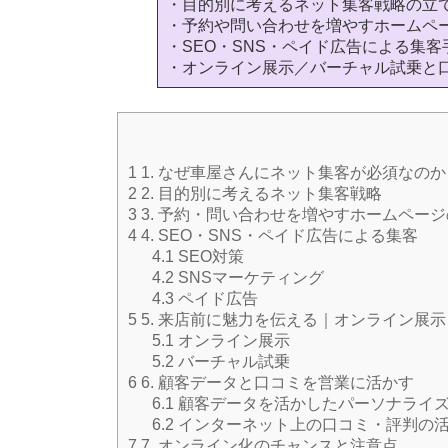
・目的別に考えるネット集客戦略の立
・予約や問い合わせを増やすホームペ
・SEO・SNS・ペイド広告による集客
・オンライン展示／バーチャル試乗と
1
1. なぜ車屋さんにネット集客が必須なのか
2
2. 目的別に考えるネット集客戦略
3
3. 予約・問い合わせを増やすホームペー
4
4. SEO・SNS・ペイド広告による集客
4.1
SEO対策
4.2
SNSマーケティング
4.3
ペイド広告
5
5. 来店前に魅力を伝える｜オンライン展
5.1
オンライン展示
5.2
バーチャル試乗
6
6. 顧客データと口コミを営業に活かす
6.1
顧客データを活かしたパーソナライ
6.2
インターネット上の口コミ・評判の
7
7. オンライン化のチャンスと注意点