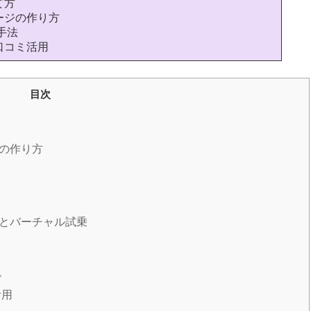
て方
ージの作り方
手法
口コミ活用
目次
ジの作り方
示とバーチャル試乗
ズ
活用