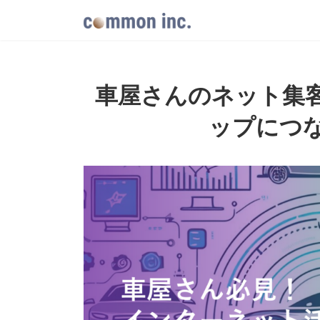
コ
ナ
ン
ビ
テ
ゲ
ン
ー
ツ
シ
へ
ョ
車屋さんのネット集
ス
ン
キ
に
ップにつ
ッ
移
プ
動