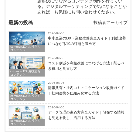
題解決につながるコンテンツ制作を行ってい
る。デジタルマーケティングで気になることが
あれば、お気軽にお問い合わせください。
最新の投稿
投稿者アーカイブ
2026-04-06
中小企業のDX・業務改善完全ガイド｜利益改善
につながる10の課題と進め方
common.DX お役立ち
コンテンツ
2026-04-06
コスト削減を利益改善につなげる方法｜削るべ
き費用と見直し方
common.DX お役立ち
コンテンツ
2026-04-06
情報共有・社内コミュニケーション改善ガイド
｜社内連携を仕組み化する方法
common.DX お役立ち
コンテンツ
2026-04-06
データ管理の進め方完全ガイド｜散在する情報
を見える化し、活用する方法
common.DX お役立ち
コンテンツ