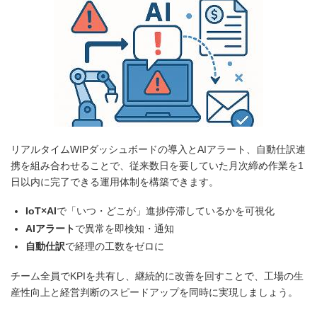
リアルタイムWIPダッシュボードの導入とAIアラート、自動仕訳連
携を組み合わせることで、従来数日を要していた月次締め作業を1
日以内に完了できる運用体制を構築できます。
IoT×AI
で「いつ・どこが」進捗停滞しているかを可視化
AIアラート
で異常を即検知・通知
自動仕訳
で経理の工数をゼロに
チーム全員でKPIを共有し、継続的に改善を回すことで、工場の生
産性向上と経営判断のスピードアップを同時に実現しましょう。