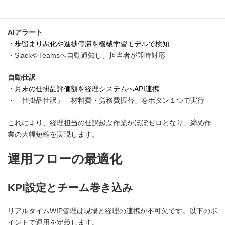
動仕訳連携を組み込みます。
AIアラート
・
歩留まり悪化や進捗停滞を機械学習モデルで検知
・SlackやTeamsへ自動通知し、担当者が即時対応
自動仕訳
・
月末の仕掛品評価額を経理システムへAPI連携
・「仕掛品仕訳」「材料費・労務費振替」をボタン１つで実行
これにより、経理担当の仕訳起票作業がほぼゼロとなり、締め作
業の大幅短縮を実現します。
運用フローの最適化
KPI設定とチーム巻き込み
リアルタイムWIP管理は現場と経理の連携が不可欠です。以下のポ
イントで運用を定義します。