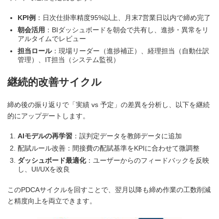
KPI例
：日次仕掛率精度95%以上、月末7営業日以内で締め完了
朝会活用
：BIダッシュボードを朝会で共有し、進捗・異常をリ
アルタイムでレビュー
担当ロール
：現場リーダー（進捗補正）、経理担当（自動仕訳
管理）、IT担当（システム監視）
継続的改善サイクル
締め後の振り返りで「実績 vs 予定」の差異を分析し、以下を継続
的にアップデートします。
AIモデルの再学習
：誤判定データを教師データに追加
配賦ルール改善：間接費の配賦基準をKPIに合わせて微調整
ダッシュボード最適化
：ユーザーからのフィードバックを反映
し、UI/UXを改良
このPDCAサイクルを回すことで、翌月以降も締め作業の工数削減
と精度向上を両立できます。