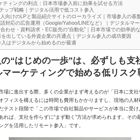
ケティングの利点：日本市場参入前に効果を試せる方法
テップ戦略｜デジタル活用で低コスト参入
日本人向けのLPと製品紹介サイトのローカライズ｜市場参入の基
言語対応の広告運用（Google/Yahoo/LINEなど）｜デジタル
問い合わせ・資料請求・EC販売の“自動化”｜日本市場での効率的
果を出している外資企業の共通点｜デジタル参入の成功要因
参入はデジタルから始めるのが最適
入の“はじめの一歩”は、必ずしも支
ルマーケティングで始める低リスク
市場に進出する際、多くの企業がまず考えるのが「日本に支社
オフィスを構えるには時間も費用もかかりますし、現地の人材
だテスト段階で「この市場で自社製品やサービスが本当に受け
あれば、支社を作らずに“まず動く”方法が求められます。その
ングを活用したリモート参入」です。