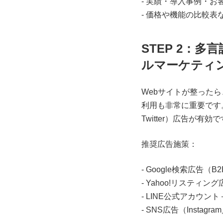
- 実績・導入事例・
- 価格や機能の比較
STEP 2：多
ルマーケティ
Webサイトが整ったら、
利用も非常に重要です。年
Twitter）広告が有効
推奨広告施策：
- Google検索広告
- Yahoo!リスティ
- LINE公式アカウン
- SNS広告（Instagr