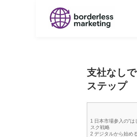
Skip
Skip
to
to
the
the
content
Navigation
支社なしで
ステップ
1
日本市場参入の“は
スク戦略
2
デジタルから始め