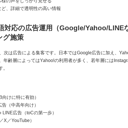
お客様の声をしっかり見せる
表など、詳細で透明性の高い情報
言語対応の広告運用（Google/Yahoo/LI
ング施策
次は広告による集客です。日本ではGoogle広告に加え、Yaho
齢層によってはYahoo!の利用者が多く、若年層にはInstag
です。
（B2B向けに特に有効）
ング広告（中高年向け）
ト＋LINE広告（toCの第一歩）
am／X／YouTube）