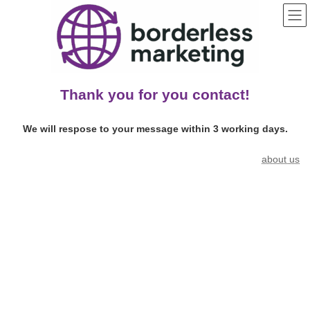
コ
ナ
ン
ビ
テ
ゲ
ン
ー
ツ
シ
へ
ョ
ス
ン
キ
に
Thank you for you contact!
ッ
移
プ
動
We will respose to your message within 3 working days.
about us