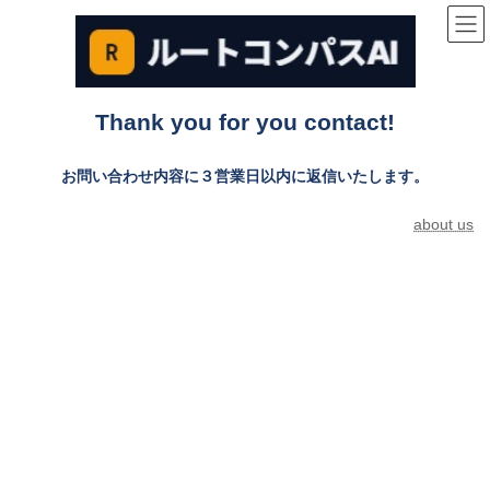
コ
ナ
ン
ビ
テ
ゲ
ン
ー
ツ
シ
へ
ョ
Thank you for you contact!
ス
ン
キ
に
ッ
移
お問い合わせ内容に３営業日以内に返信いたします。
プ
動
about us