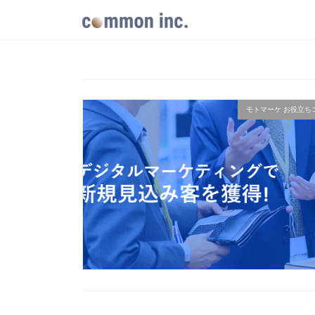
コ
ナ
ン
ビ
テ
ゲ
ン
ー
ツ
シ
へ
ョ
ス
ン
キ
に
モトマーケ お役立ち
ッ
移
プ
動