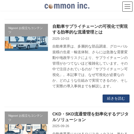
コ
ナ
ン
ビ
テ
ゲ
ン
ー
ツ
シ
自動車サプライチェーンの可視化で実現
Nigoori お役立ちコンテン
へ
ョ
する効率的な流通管理とは
ツ
ス
ン
2025-10-03
キ
に
ッ
移
自動車業界は、多層的な部品調達、グローバル
プ
動
規模の生産・輸送体制、さらには急激な需要変
動や地政学リスクにより、サプライチェーンの
管理がかつてないほど複雑化しています。その
中で注目されているのが「サプライチェーン可
視化」。本記事では、なぜ可視化が必要なの
か、どのような仕組みで実現できるのか、そし
て実際の導入事例までを解説します。
続きを読む
CKD・SKD流通管理を効率化するデジタ
Nigoori お役立ちコンテン
ルソリューション
ツ
2025-09-26
自動車業界におけるロジスティクスは、単なる