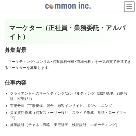
コ
ナ
ン
ビ
テ
ゲ
ン
ー
ツ
シ
マーケター（正社員・業務委託・アルバ
へ
ョ
ス
ン
イト）
キ
に
ッ
移
募集背景
プ
動
「マーケティング×コンサル×提案資料作成×市場分析」を一気通貫で推進でき
るマーケターを募集します。
仕事内容
クライアントへのマーケティング/コンサルティング（課題整理、戦略設
計、KPI設計）
市場分析（市場規模、競合、顧客インサイト、ポジショニング）
提案資料作成（提案ストーリー設計、スライド作成、見積・ロードマッ
プ）
施策設計（チャネル戦略、実行計画、検証設計、レポーティング）