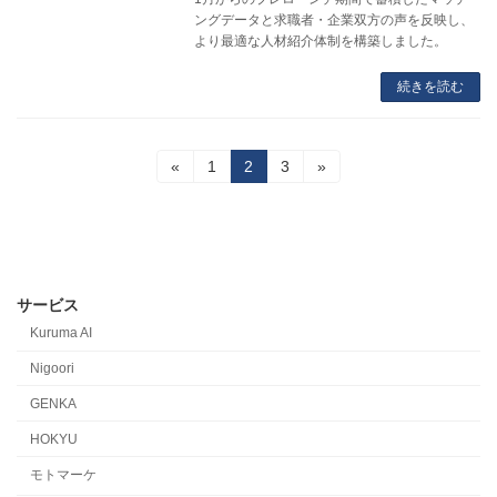
ングデータと求職者・企業双方の声を反映し、
より最適な人材紹介体制を構築しました。
続きを読む
投
固
固
固
«
1
2
3
»
定
定
定
稿
ペ
ペ
ペ
ー
ー
ー
の
ジ
ジ
ジ
ペ
サービス
ー
Kuruma AI
ジ
Nigoori
送
GENKA
り
HOKYU
モトマーケ