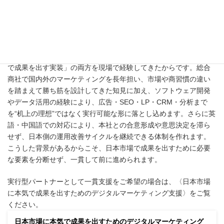
なぜそれができるのか：私たちのバ
ックグラウンド
私たちが戦略設計から実行・改善までをワンストップで支援でき
るのは、メンバー自身が「マーケティングの実務」と「デジタル
で成果を出す実装」の両方を現場で経験してきたからです。総合
商社で国内外のマーケティングを長年担い、市場や商習慣の違い
を踏まえて勝ち筋を設計してきた知見に加え、ソフトウェア開発
やデータ活用の経験により、広告・SEO・LP・CRM・分析まで
を“机上の理想”ではなく実行可能な形に落とし込めます。さらに英
語・中国語での対応により、本社との合意形成や意思決定を滞ら
せず、日本側の運用改善サイクルを継続できる体制を作れます。
こうした背景があるからこそ、日本市場で成果を出すために必要
な要素を分断せず、一貫して前に進められます。
実行型パートナーとして一貫支援をご希望の場合は、〈日本市場
に本気で成果を出すためのデジタルマーケティング支援〉をご覧
ください。
日本市場に本気で成果を出すためのデジタルマーケティング