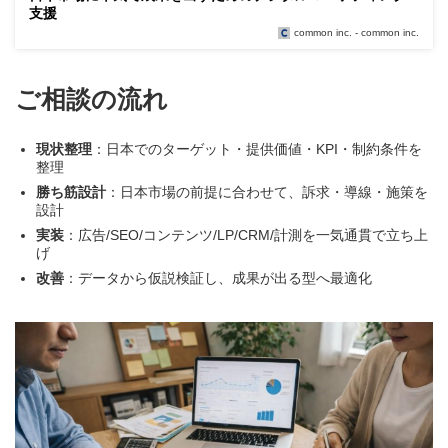
支援
common inc. - common inc.
ご相談の流れ
現状整理
：日本でのターゲット・提供価値・KPI・制約条件を
整理
勝ち筋設計
：日本市場の前提に合わせて、訴求・導線・施策を
設計
実装
：広告/SEO/コンテンツ/LP/CRM/計測を一気通貫で立ち上
げ
改善
：データから仮説検証し、成果が出る型へ最適化